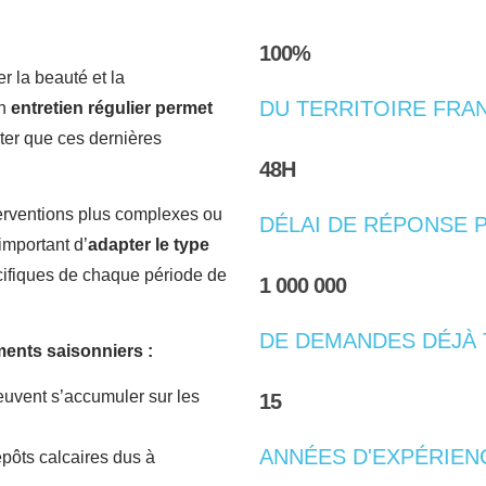
100%
r la beauté et la
DU TERRITOIRE FRA
un
entretien régulier permet
iter que ces dernières
48H
erventions plus complexes ou
DÉLAI DE RÉPONSE 
important d’
adapter le type
cifiques de chaque période de
1 000 000
DE DEMANDES DÉJÀ 
ents saisonniers :
peuvent s’accumuler sur les
15
ANNÉES D'EXPÉRIEN
épôts calcaires dus à