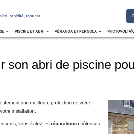
té, rapidité, résultat.
IE
PISCINE ET ABRI
VÉRANDA ET PERGOLA
PHOTOVOLTAÏ
 son abri de piscine pour
ulement une meilleure protection de votre
otre installation.
anismes, vous évitez les
réparations
coûteuses