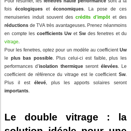
Pour résumer, les
fenêtres haute performance
sont à la
fois
écologiques
et
économiques
. La pose de ces
menuiseries induit souvent des
crédits d’impôt
et des
réductions
de TVA très avantageuses. Prenez néanmoins
en compte les
coefficients Uw
et
Sw
des fenetres et du
vitrage
.
Pour les fenetres, optez pour un modèle au coefficient
Uw
le
plus bas possible
. Plus celui-ci est faible, plus les
performances d’
isolation thermique
seront
élevées
. Le
coefficient de référence du vitrage est le coefficient
Sw
.
Plus il est
élevé
, plus les apports solaires seront
importants
.
Le double vitrage : la
solution idéale pour une