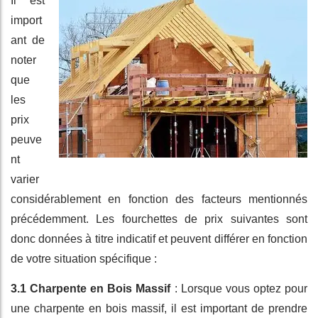
Il est
import
ant de
noter
que
les
prix
peuve
nt
varier
considérablement en fonction des facteurs mentionnés
précédemment. Les fourchettes de prix suivantes sont
donc données à titre indicatif et peuvent différer en fonction
de votre situation spécifique :
3.1 Charpente en Bois Massif
: Lorsque vous optez pour
une charpente en bois massif, il est important de prendre