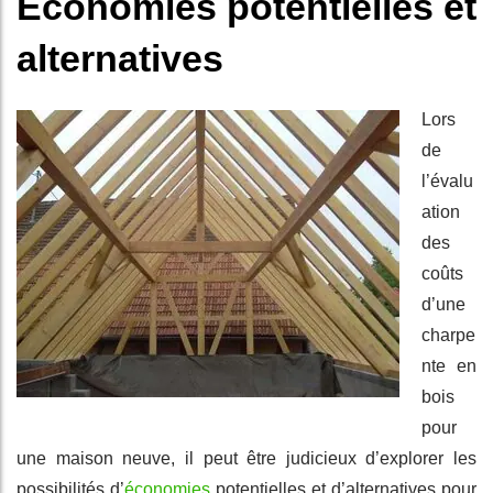
Économies potentielles et
alternatives
Lors
de
l’évalu
ation
des
coûts
d’une
charpe
nte en
bois
pour
une maison neuve, il peut être judicieux d’explorer les
possibilités d’
économies
potentielles et d’alternatives pour