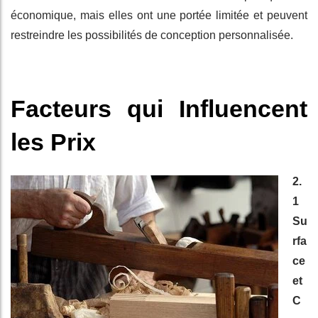
économique, mais elles ont une portée limitée et peuvent
restreindre les possibilités de conception personnalisée.
Facteurs qui Influencent
les Prix
2.
1
Su
rfa
ce
et
C