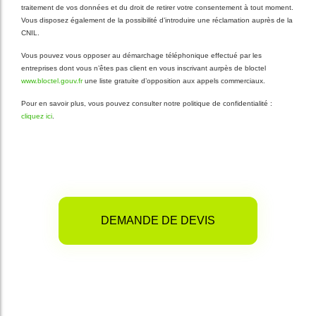
traitement de vos données et du droit de retirer votre consentement à tout moment.
Vous disposez également de la possibilité d’introduire une réclamation auprès de la
CNIL.
Vous pouvez vous opposer au démarchage téléphonique effectué par les
entreprises dont vous n’êtes pas client en vous inscrivant aurpès de bloctel
www.bloctel.gouv.fr
une liste gratuite d’opposition aux appels commerciaux.
Pour en savoir plus, vous pouvez consulter notre politique de confidentialité :
cliquez ici
.
DEMANDE DE DEVIS