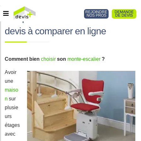
REJOINDRE
DEMANDE
Prix pour un monte-escalier : 3
NOS PROS
DE DEVIS
devis à comparer en ligne
Comment bien
choisir
son
monte-escalier
?
Avoir
une
maiso
n
sur
plusie
urs
étages
avec